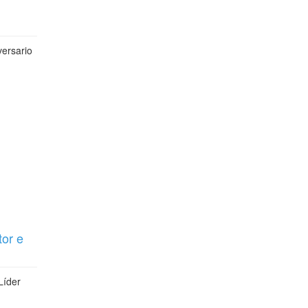
versario
or e
Líder