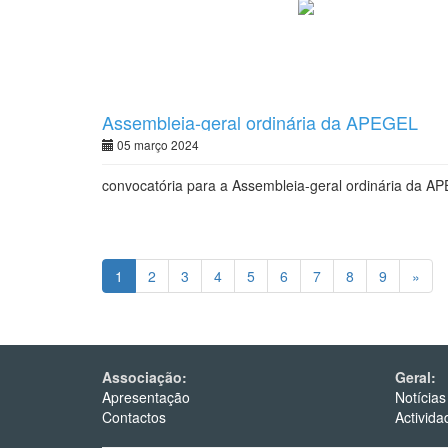
Assembleia-geral ordinária da APEGEL
05 março 2024
convocatória para a Assembleia-geral ordinária da A
1
2
3
4
5
6
7
8
9
»
Associação:
Geral:
Apresentação
Notícias
Contactos
Activida